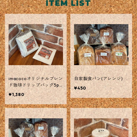
ITEM LIST
imacocoオリジナルブレン
自家製食パン(アレンジ)
ド珈琲ドリップバッグ5pc
¥450
セット
¥1,380