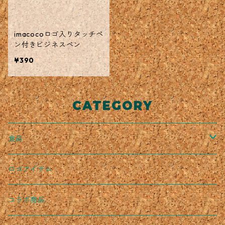
imacocoロゴ入りタッチペ
ン付きビジネスペン
¥390
CATEGORY
食品
冷蔵商品
ロゴアイテム
常温商品
コラボ商品