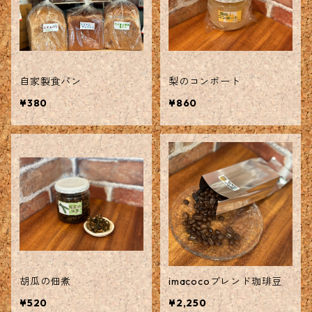
自家製食パン
梨のコンポート
¥380
¥860
胡瓜の佃煮
imacocoブレンド珈琲豆
¥520
¥2,250