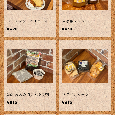
シフォンケーキ 1ピース
自家製ジャム
¥420
¥650
珈琲カスの消臭・脱臭剤
ドライフルーツ
¥580
¥630